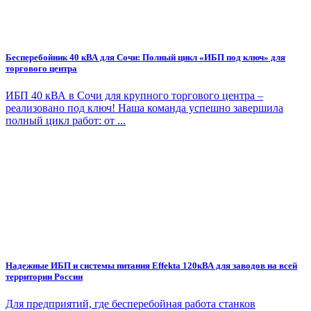
Бесперебойник 40 кВА для Сочи: Полный цикл «ИБП под ключ» для
торгового центра
ИБП 40 кВА в Сочи для крупного торгового центра –
реализовано под ключ! Наша команда успешно завершила
полный цикл работ: от ...
Надежные ИБП и системы питания Effekta 120кВА для заводов на всей
территории России
Для предприятий, где бесперебойная работа станков