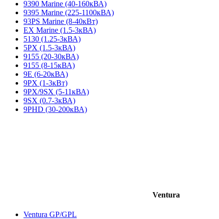
9390 Marine (40-160кВА)
9395 Marine (225-1100кВА)
93PS Marine (8-40кВт)
EX Marine (1.5-3кВА)
5130 (1.25-3кВА)
5PX (1.5-3кВА)
9155 (20-30кВА)
9155 (8-15кВА)
9E (6-20кВА)
9PX (1-3кВт)
9PX/9SX (5-11кВА)
9SX (0.7-3кВА)
9PHD (30-200кВА)
Ventura
Ventura GP/GPL