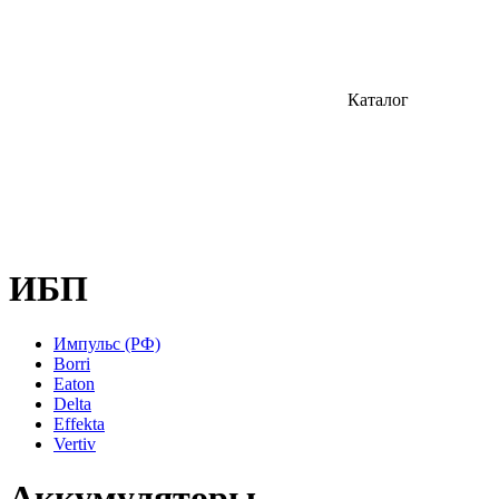
Каталог
ИБП
Импульс (РФ)
Borri
Eaton
Delta
Effekta
Vertiv
Аккумуляторы