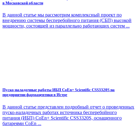
в Московской области
В данной статье мы рассмотрим комплексный проект по
внедрению системы бесперебойного питания (СБП) высокой
мощности, состоящей из параллельно работающих систем ...
Пуско-наладочные работы ИБП CoEn+ Scientific CSS3320S на
предприятии фармацевтики в Истре
В данной статье представлен подробный отчет о проведенных
пуско-наладочных работах источника бесперебойного
питания (ИБП) CoEn+ Scientific CSS3320S, оснащенного
батареями CoEn ...