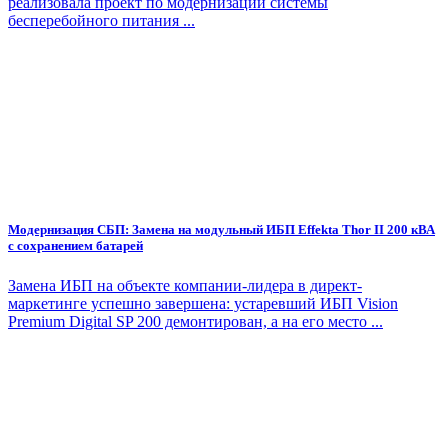
реализовала проект по модернизации системы
бесперебойного питания ...
Модернизация СБП: Замена на модульный ИБП Effekta Thor II 200 кВА
с сохранением батарей
Замена ИБП на объекте компании-лидера в директ-
маркетинге успешно завершена: устаревший ИБП Vision
Premium Digital SP 200 демонтирован, а на его место ...