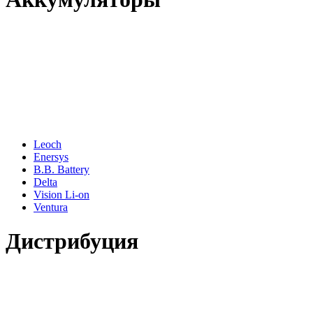
Leoch
Enersys
B.B. Battery
Delta
Vision Li-on
Ventura
Дистрибуция