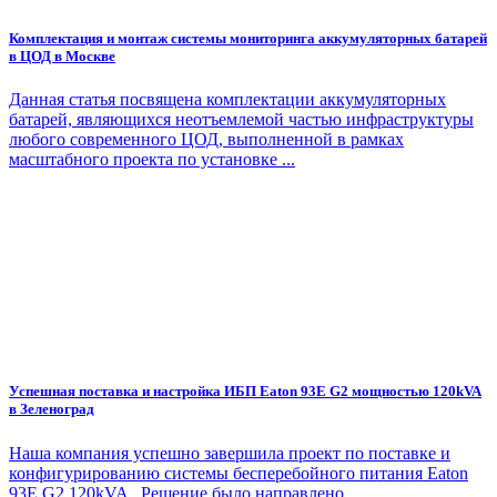
Комплектация и монтаж системы мониторинга аккумуляторных батарей
в ЦОД в Москве
Данная статья посвящена комплектации аккумуляторных
батарей, являющихся неотъемлемой частью инфраструктуры
любого современного ЦОД, выполненной в рамках
масштабного проекта по установке ...
Успешная поставка и настройка ИБП Eaton 93E G2 мощностью 120kVA
в Зеленоград
Наша компания успешно завершила проект по поставке и
конфигурированию системы бесперебойного питания Eaton
93E G2 120kVA . Решение было направлено ...