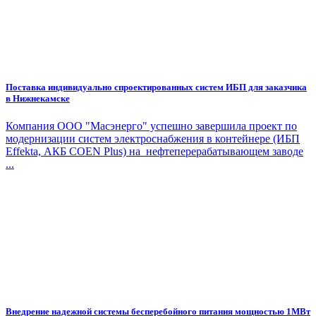
Поставка индивидуально спроектированных систем ИБП для заказчика
в Нижнекамске
Компания ООО "Масэнерго" успешно завершила проект по
модернизации систем электроснабжения в контейнере (ИБП
Effekta, АКБ COEN Plus) на нефтеперерабатывающем заводе
...
Внедрение надежной системы бесперебойного питания мощностью 1МВт