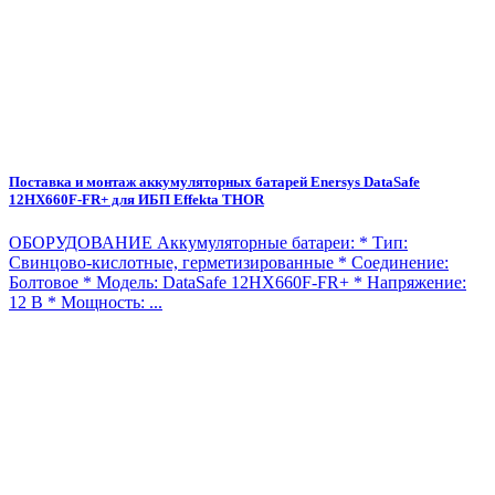
Поставка и монтаж аккумуляторных батарей Enersys DataSafe
12HX660F-FR+ для ИБП Effekta THOR
ОБОРУДОВАНИЕ Аккумуляторные батареи: * Тип:
Свинцово-кислотные, герметизированные * Соединение:
Болтовое * Модель: DataSafe 12HX660F-FR+ * Напряжение:
12 В * Мощность: ...