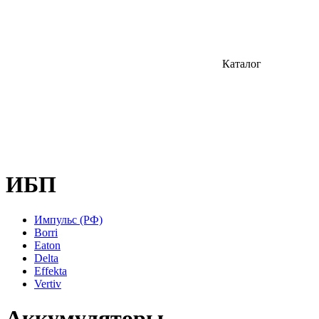
Каталог
ИБП
Импульс (РФ)
Borri
Eaton
Delta
Effekta
Vertiv
Аккумуляторы