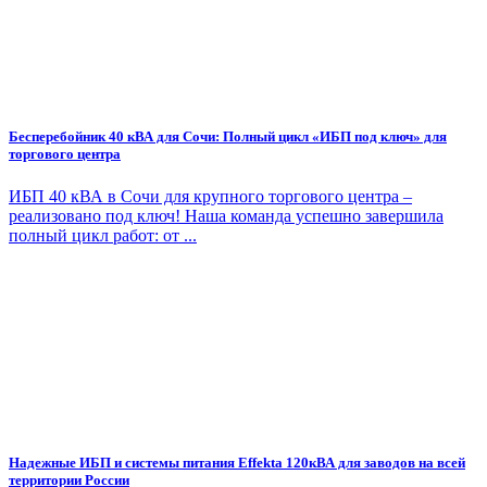
Бесперебойник 40 кВА для Сочи: Полный цикл «ИБП под ключ» для
торгового центра
ИБП 40 кВА в Сочи для крупного торгового центра –
реализовано под ключ! Наша команда успешно завершила
полный цикл работ: от ...
Надежные ИБП и системы питания Effekta 120кВА для заводов на всей
территории России