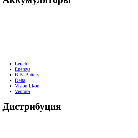
Leoch
Enersys
B.B. Battery
Delta
Vision Li-on
Ventura
Дистрибуция