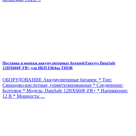
Поставка и монтаж аккумуляторных батарей Enersys DataSafe
12HX660F-FR+ для ИБП Effekta THOR
ОБОРУДОВАНИЕ Аккумуляторные батареи: * Тип:
Свинцово-кислотные, герметизированные * Соединение:
Болтовое * Модель: DataSafe 12HX660F-FR+ * Напряжение:
12 В * Мощность: ...