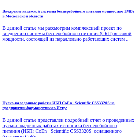
Внедрение надежной системы бесперебойного питания мощностью 1МВт
в Московской области
В данной статье мы рассмотрим комплексный проект по
внедрению системы бесперебойного питания (СБП) высокой
мощности, состоящей из параллельно работающих систем ...
Пуско-наладочные работы ИБП CoEn+ Scientific CSS3320S на
предприятии фармацевтики в Истре
В данной статье представлен подробный отчет о проведенных
пуско-наладочных работах источника бесперебойного
питания (ИБП) CoEn+ Scientific CSS3320S, оснащенного
батареями CoEn ...