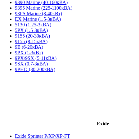
9390 Marine (40-160кВА)
9395 Marine (225-1100кВА)
93PS Marine (8-40кВт)
EX Marine (1.5-3кВА)
5130 (1.25-3кВА)
5PX (1.5-3кВА)
9155 (20-30кВА)
9155 (8-15кВА)
9E (6-20кВА)
9PX (1-3кВт)
9PX/9SX (5-11кВА)
9SX (0.7-3кВА)
9PHD (30-200кВА)
Exide
Exide Sprinter P/XP/XP-FT