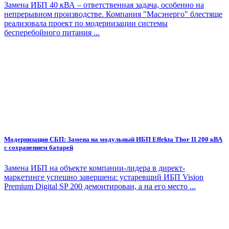
Замена ИБП 40 кВА – ответственная задача, особенно на
непрерывном производстве. Компания "Масэнерго" блестяще
реализовала проект по модернизации системы
бесперебойного питания ...
Модернизация СБП: Замена на модульный ИБП Effekta Thor II 200 кВА
с сохранением батарей
Замена ИБП на объекте компании-лидера в директ-
маркетинге успешно завершена: устаревший ИБП Vision
Premium Digital SP 200 демонтирован, а на его место ...