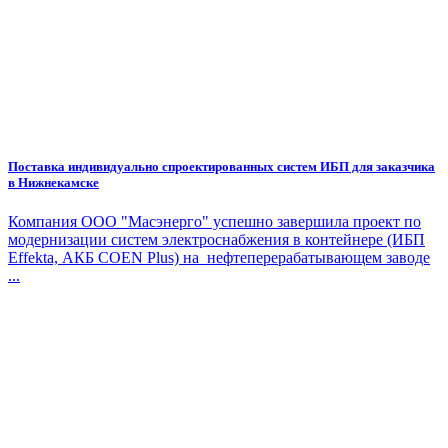
Поставка индивидуально спроектированных систем ИБП для заказчика
в Нижнекамске
Компания ООО "Масэнерго" успешно завершила проект по
модернизации систем электроснабжения в контейнере (ИБП
Effekta, АКБ COEN Plus) на нефтеперерабатывающем заводе
...