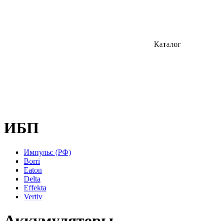
Каталог
ИБП
Импульс (РФ)
Borri
Eaton
Delta
Effekta
Vertiv
Аккумуляторы