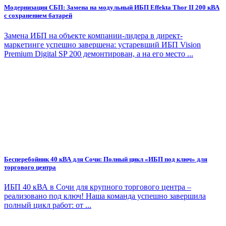
Модернизация СБП: Замена на модульный ИБП Effekta Thor II 200 кВА
с сохранением батарей
Замена ИБП на объекте компании-лидера в директ-
маркетинге успешно завершена: устаревший ИБП Vision
Premium Digital SP 200 демонтирован, а на его место ...
Бесперебойник 40 кВА для Сочи: Полный цикл «ИБП под ключ» для
торгового центра
ИБП 40 кВА в Сочи для крупного торгового центра –
реализовано под ключ! Наша команда успешно завершила
полный цикл работ: от ...