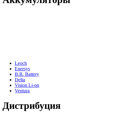
Leoch
Enersys
B.B. Battery
Delta
Vision Li-on
Ventura
Дистрибуция