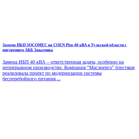
Замена ИБП SOCOMEC на COEN Plus 40 кВА в Тульской области с
внедрением АКБ Заказчика
Замена ИБП 40 кВА – ответственная задача, особенно на
непрерывном производстве. Компания "Масэнерго" блестяще
реализовала проект по модернизации системы
бесперебойного питания ...