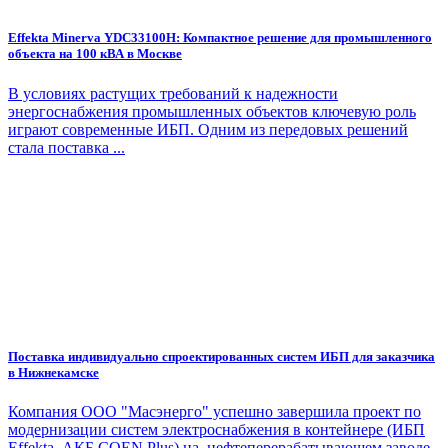
Effekta Minerva YDC33100H: Компактное решение для промышленного
объекта на 100 кВА в Москве
В условиях растущих требований к надежности
энергоснабжения промышленных объектов ключевую роль
играют современные ИБП. Одним из передовых решений
стала поставка ...
Поставка индивидуально спроектированных систем ИБП для заказчика
в Нижнекамске
Компания ООО "Масэнерго" успешно завершила проект по
модернизации систем электроснабжения в контейнере (ИБП
Effekta, АКБ COEN Plus) на нефтеперерабатывающем заводе