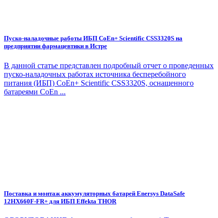
Пуско-наладочные работы ИБП CoEn+ Scientific CSS3320S на
предприятии фармацевтики в Истре
В данной статье представлен подробный отчет о проведенных
пуско-наладочных работах источника бесперебойного
питания (ИБП) CoEn+ Scientific CSS3320S, оснащенного
батареями CoEn ...
Поставка и монтаж аккумуляторных батарей Enersys DataSafe
12HX660F-FR+ для ИБП Effekta THOR