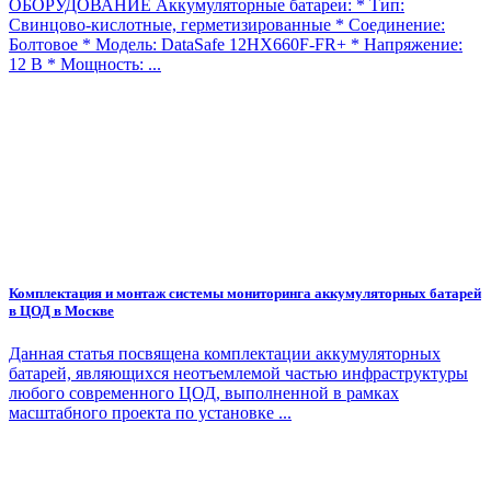
ОБОРУДОВАНИЕ Аккумуляторные батареи: * Тип:
Свинцово-кислотные, герметизированные * Соединение:
Болтовое * Модель: DataSafe 12HX660F-FR+ * Напряжение:
12 В * Мощность: ...
Комплектация и монтаж системы мониторинга аккумуляторных батарей
в ЦОД в Москве
Данная статья посвящена комплектации аккумуляторных
батарей, являющихся неотъемлемой частью инфраструктуры
любого современного ЦОД, выполненной в рамках
масштабного проекта по установке ...