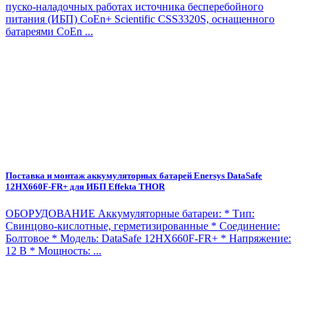
пуско-наладочных работах источника бесперебойного
питания (ИБП) CoEn+ Scientific CSS3320S, оснащенного
батареями CoEn ...
Поставка и монтаж аккумуляторных батарей Enersys DataSafe
12HX660F-FR+ для ИБП Effekta THOR
ОБОРУДОВАНИЕ Аккумуляторные батареи: * Тип:
Свинцово-кислотные, герметизированные * Соединение:
Болтовое * Модель: DataSafe 12HX660F-FR+ * Напряжение:
12 В * Мощность: ...