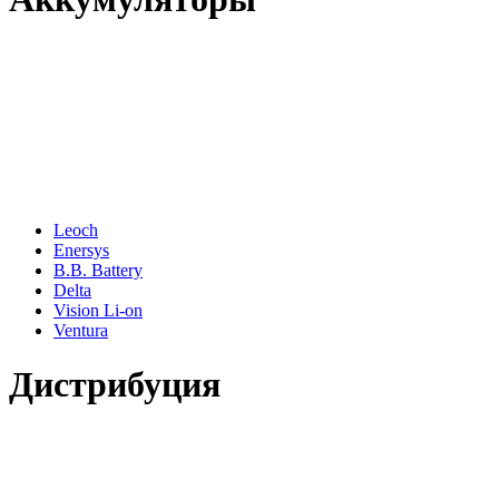
Leoch
Enersys
B.B. Battery
Delta
Vision Li-on
Ventura
Дистрибуция