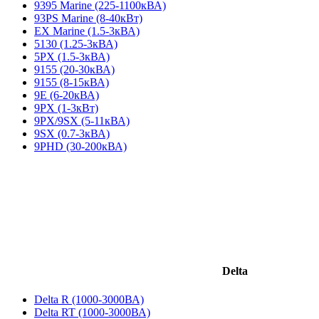
9395 Marine (225-1100кВА)
93PS Marine (8-40кВт)
EX Marine (1.5-3кВА)
5130 (1.25-3кВА)
5PX (1.5-3кВА)
9155 (20-30кВА)
9155 (8-15кВА)
9E (6-20кВА)
9PX (1-3кВт)
9PX/9SX (5-11кВА)
9SX (0.7-3кВА)
9PHD (30-200кВА)
Delta
Delta R (1000-3000ВА)
Delta RT (1000-3000ВА)