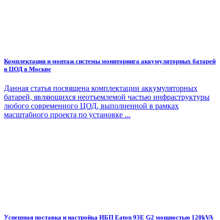
Комплектация и монтаж системы мониторинга аккумуляторных батарей
в ЦОД в Москве
Данная статья посвящена комплектации аккумуляторных
батарей, являющихся неотъемлемой частью инфраструктуры
любого современного ЦОД, выполненной в рамках
масштабного проекта по установке ...
Успешная поставка и настройка ИБП Eaton 93E G2 мощностью 120kVA