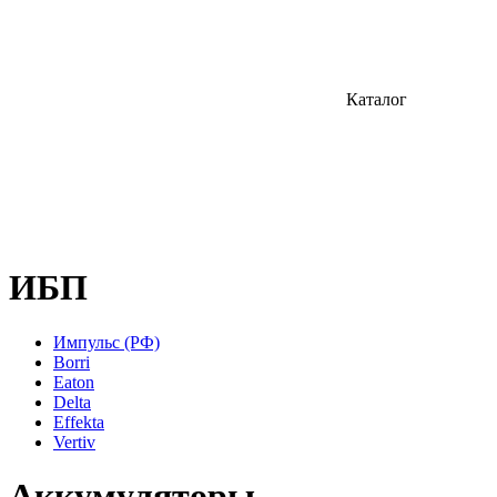
Каталог
ИБП
Импульс (РФ)
Borri
Eaton
Delta
Effekta
Vertiv
Аккумуляторы