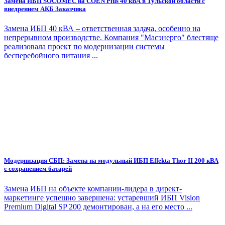
Замена ИБП SOCOMEC на COEN Plus 40 кВА в Тульской области с
внедрением АКБ Заказчика
Замена ИБП 40 кВА – ответственная задача, особенно на
непрерывном производстве. Компания "Масэнерго" блестяще
реализовала проект по модернизации системы
бесперебойного питания ...
Модернизация СБП: Замена на модульный ИБП Effekta Thor II 200 кВА
с сохранением батарей
Замена ИБП на объекте компании-лидера в директ-
маркетинге успешно завершена: устаревший ИБП Vision
Premium Digital SP 200 демонтирован, а на его место ...