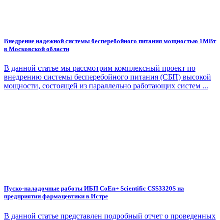
Внедрение надежной системы бесперебойного питания мощностью 1МВт
в Московской области
В данной статье мы рассмотрим комплексный проект по
внедрению системы бесперебойного питания (СБП) высокой
мощности, состоящей из параллельно работающих систем ...
Пуско-наладочные работы ИБП CoEn+ Scientific CSS3320S на
предприятии фармацевтики в Истре
В данной статье представлен подробный отчет о проведенных