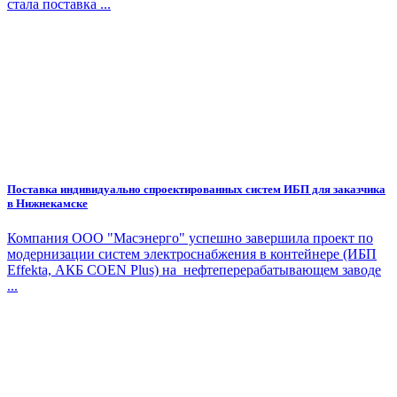
стала поставка ...
Поставка индивидуально спроектированных систем ИБП для заказчика
в Нижнекамске
Компания ООО "Масэнерго" успешно завершила проект по
модернизации систем электроснабжения в контейнере (ИБП
Effekta, АКБ COEN Plus) на нефтеперерабатывающем заводе
...