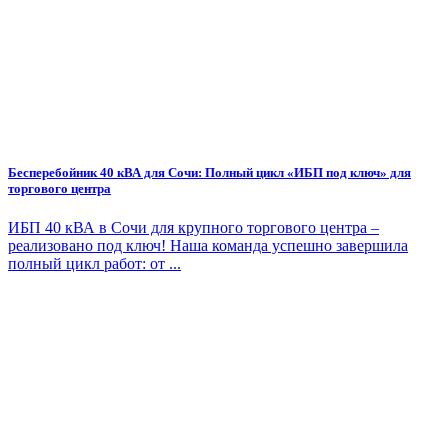
Бесперебойник 40 кВА для Сочи: Полный цикл «ИБП под ключ» для
торгового центра
ИБП 40 кВА в Сочи для крупного торгового центра –
реализовано под ключ! Наша команда успешно завершила
полный цикл работ: от ...