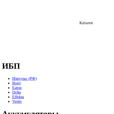
Каталог
ИБП
Импульс (РФ)
Borri
Eaton
Delta
Effekta
Vertiv
Аккумуляторы