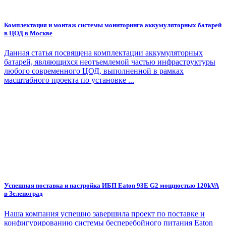
Комплектация и монтаж системы мониторинга аккумуляторных батарей
в ЦОД в Москве
Данная статья посвящена комплектации аккумуляторных
батарей, являющихся неотъемлемой частью инфраструктуры
любого современного ЦОД, выполненной в рамках
масштабного проекта по установке ...
Успешная поставка и настройка ИБП Eaton 93E G2 мощностью 120kVA
в Зеленоград
Наша компания успешно завершила проект по поставке и
конфигурированию системы бесперебойного питания Eaton