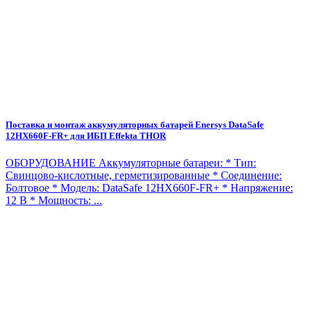
Поставка и монтаж аккумуляторных батарей Enersys DataSafe
12HX660F-FR+ для ИБП Effekta THOR
ОБОРУДОВАНИЕ Аккумуляторные батареи: * Тип:
Свинцово-кислотные, герметизированные * Соединение:
Болтовое * Модель: DataSafe 12HX660F-FR+ * Напряжение:
12 В * Мощность: ...