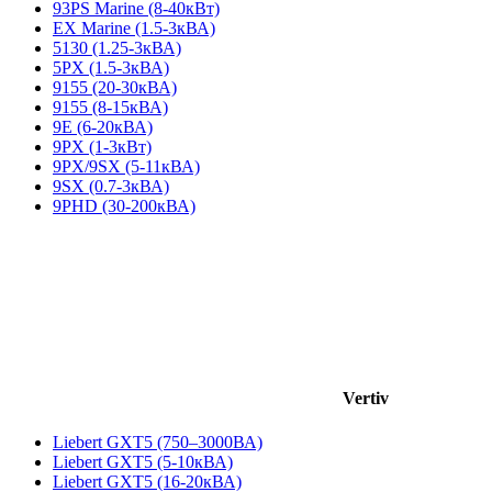
93PS Marine (8-40кВт)
EX Marine (1.5-3кВА)
5130 (1.25-3кВА)
5PX (1.5-3кВА)
9155 (20-30кВА)
9155 (8-15кВА)
9E (6-20кВА)
9PX (1-3кВт)
9PX/9SX (5-11кВА)
9SX (0.7-3кВА)
9PHD (30-200кВА)
Vertiv
Liebert GXT5 (750–3000ВА)
Liebert GXT5 (5-10кВА)
Liebert GXT5 (16-20кВА)