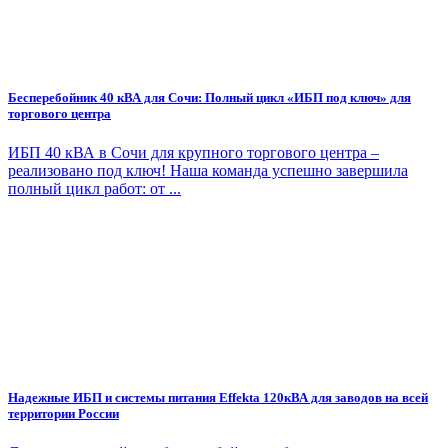
Бесперебойник 40 кВА для Сочи: Полный цикл «ИБП под ключ» для
торгового центра
ИБП 40 кВА в Сочи для крупного торгового центра –
реализовано под ключ! Наша команда успешно завершила
полный цикл работ: от ...
Надежные ИБП и системы питания Effekta 120кВА для заводов на всей
территории России