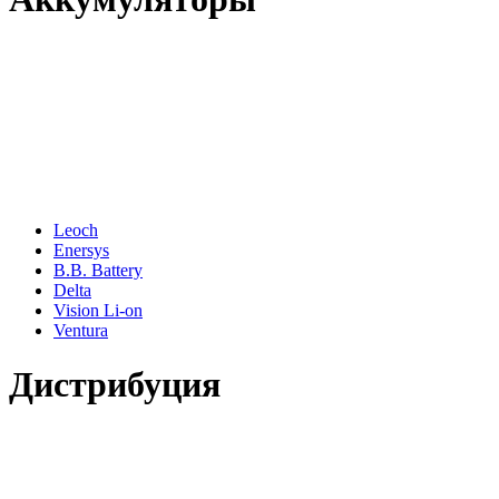
Leoch
Enersys
B.B. Battery
Delta
Vision Li-on
Ventura
Дистрибуция