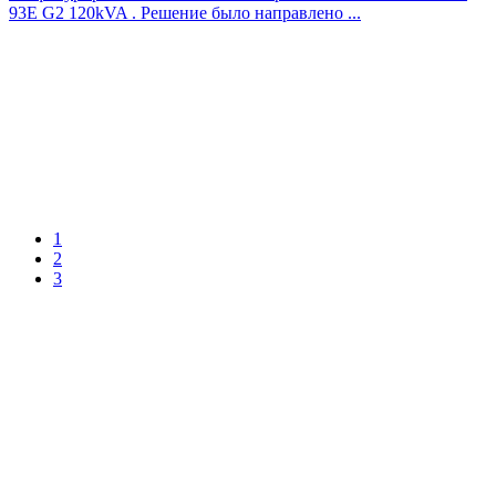
93E G2 120kVA . Решение было направлено ...
1
2
3