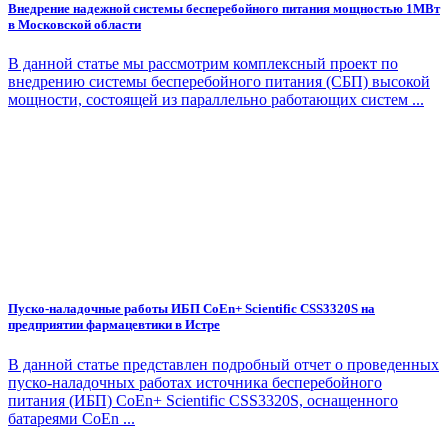
Внедрение надежной системы бесперебойного питания мощностью 1МВт
в Московской области
В данной статье мы рассмотрим комплексный проект по
внедрению системы бесперебойного питания (СБП) высокой
мощности, состоящей из параллельно работающих систем ...
Пуско-наладочные работы ИБП CoEn+ Scientific CSS3320S на
предприятии фармацевтики в Истре
В данной статье представлен подробный отчет о проведенных
пуско-наладочных работах источника бесперебойного
питания (ИБП) CoEn+ Scientific CSS3320S, оснащенного
батареями CoEn ...