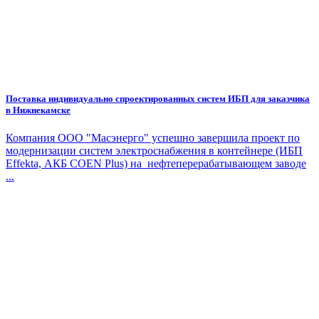
Поставка индивидуально спроектированных систем ИБП для заказчика
в Нижнекамске
Компания ООО "Масэнерго" успешно завершила проект по
модернизации систем электроснабжения в контейнере (ИБП
Effekta, АКБ COEN Plus) на нефтеперерабатывающем заводе
...