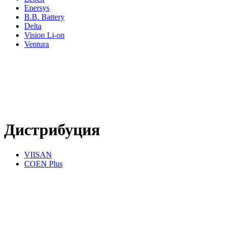
Enersys
B.B. Battery
Delta
Vision Li-on
Ventura
Дистрибуция
VIISAN
COEN Plus