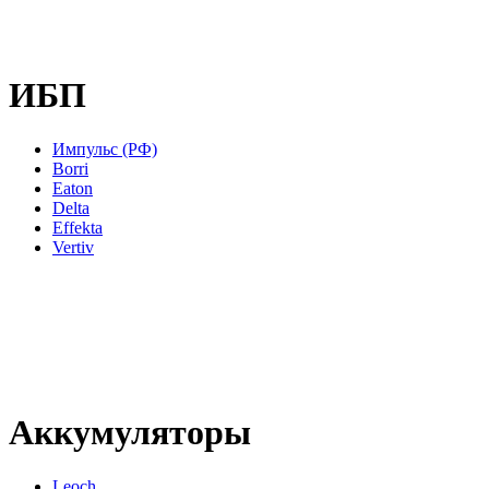
ИБП
Импульс (РФ)
Borri
Eaton
Delta
Effekta
Vertiv
Аккумуляторы
Leoch