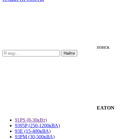
поиск
EATON
91PS (8-30кВт)
9395P (250-1200кВА)
93E (15-400кВА)
93PM (30-500кВА)