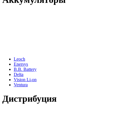
Leoch
Enersys
B.B. Battery
Delta
Vision Li-on
Ventura
Дистрибуция