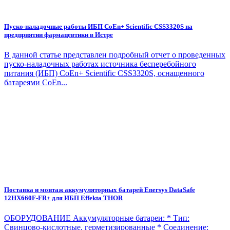
Пуско-наладочные работы ИБП CoEn+ Scientific CSS3320S на
предприятии фармацевтики в Истре
В данной статье представлен подробный отчет о проведенных
пуско-наладочных работах источника бесперебойного
питания (ИБП) CoEn+ Scientific CSS3320S, оснащенного
батареями CoEn...
Поставка и монтаж аккумуляторных батарей Enersys DataSafe
12HX660F-FR+ для ИБП Effekta THOR
ОБОРУДОВАНИЕ Аккумуляторные батареи: * Тип:
Свинцово-кислотные, герметизированные * Соединение: