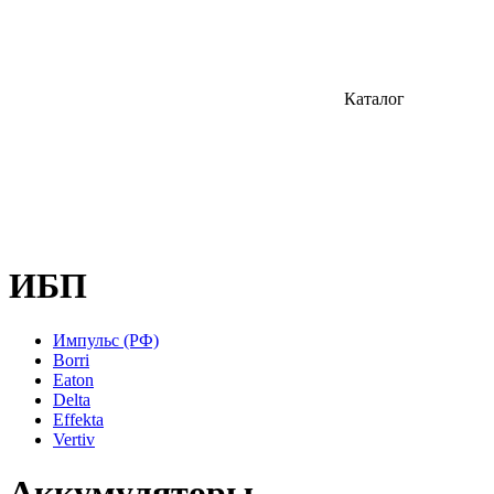
Каталог
ИБП
Импульс (РФ)
Borri
Eaton
Delta
Effekta
Vertiv
Аккумуляторы