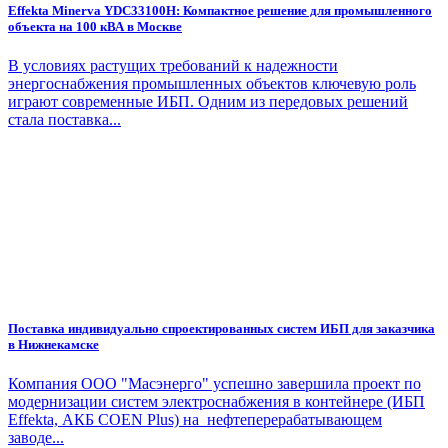
Effekta Minerva YDC33100H: Компактное решение для промышленного
объекта на 100 кВА в Москве
В условиях растущих требований к надежности
энергоснабжения промышленных объектов ключевую роль
играют современные ИБП. Одним из передовых решений
стала поставка...
Поставка индивидуально спроектированных систем ИБП для заказчика
в Нижнекамске
Компания ООО "Масэнерго" успешно завершила проект по
модернизации систем электроснабжения в контейнере (ИБП
Effekta, АКБ COEN Plus) на нефтеперерабатывающем
заводе...