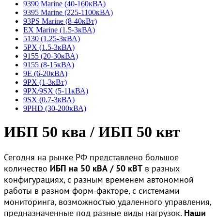
9390 Marine (40-160кВА)
9395 Marine (225-1100кВА)
93PS Marine (8-40кВт)
EX Marine (1.5-3кВА)
5130 (1.25-3кВА)
5PX (1.5-3кВА)
9155 (20-30кВА)
9155 (8-15кВА)
9E (6-20кВА)
9PX (1-3кВт)
9PX/9SX (5-11кВА)
9SX (0.7-3кВА)
9PHD (30-200кВА)
ИБП 50 ква / ИБП 50 квт
Сегодня на рынке РФ представлено большое
количество
ИБП на 50 кВА / 50 кВТ
в разных
конфигурациях, с разным временем автономной
работы в разном форм-факторе, с системами
мониторинга, возможностью удаленного управления,
предназначенные под разные виды нагрузок.
Наши