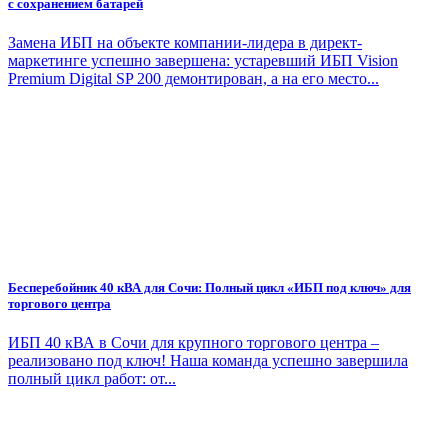
с сохранением батарей
Замена ИБП на объекте компании-лидера в директ-
маркетинге успешно завершена: устаревший ИБП Vision
Premium Digital SP 200 демонтирован, а на его место...
Бесперебойник 40 кВА для Сочи: Полный цикл «ИБП под ключ» для
торгового центра
ИБП 40 кВА в Сочи для крупного торгового центра –
реализовано под ключ! Наша команда успешно завершила
полный цикл работ: от...