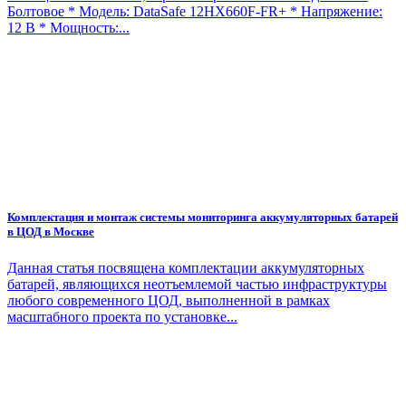
Болтовое * Модель: DataSafe 12HX660F-FR+ * Напряжение:
12 В * Мощность:...
Комплектация и монтаж системы мониторинга аккумуляторных батарей
в ЦОД в Москве
Данная статья посвящена комплектации аккумуляторных
батарей, являющихся неотъемлемой частью инфраструктуры
любого современного ЦОД, выполненной в рамках
масштабного проекта по установке...