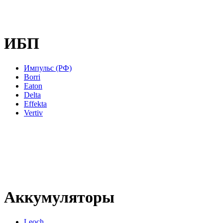
ИБП
Импульс (РФ)
Borri
Eaton
Delta
Effekta
Vertiv
Аккумуляторы
Leoch