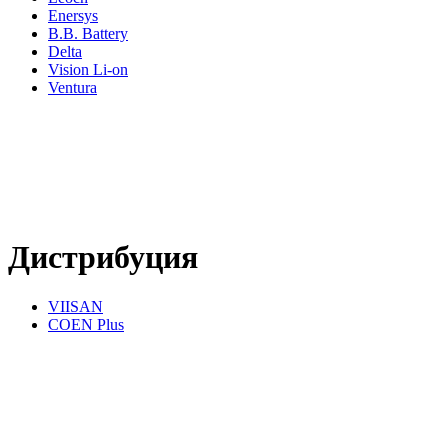
Enersys
B.B. Battery
Delta
Vision Li-on
Ventura
Дистрибуция
VIISAN
COEN Plus