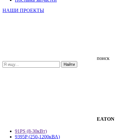
НАШИ ПРОЕКТЫ
поиск
EATON
91PS (8-30кВт)
9395P (250-1200кВА)