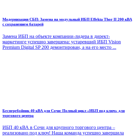
Модернизация СБП: Замена на модульный ИБП Effekta Thor II 200 кВА
с сохранением батарей
Замена ИБП на объекте компании-лидера в директ-
маркетинге успешно завершена: устаревший ИБП Vision
Premium Digital SP 200 демонтирован, а на его место ...
Бесперебойник 40 кВА для Сочи: Полный цикл «ИБП под ключ» для
торгового центра
ИБП 40 кВА в Сочи для крупного торгового центра –
реализовано под ключ! Наша команда успешно завершила