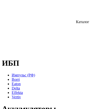
Каталог
ИБП
Импульс (РФ)
Borri
Eaton
Delta
Effekta
Vertiv
Аккумуляторы