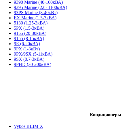
9390 Marine (40-160кВА)
9395 Marine (225-1100кВА)
93PS Marine (8-40кВт)
EX Marine (1.5-3кВА)
5130 (1.25-3кВА)
5PX (1.5-3кВА)
9155 (20-30кВА)
9155 (8-15кВА)
9E (6-20кВА)
9PX (1-3кВт)
9PX/9SX (5-11кВА)
9SX (0.7-3кВА)
9PHD (30-200кВА)
Кондиционеры
Vybos ВШМ-X