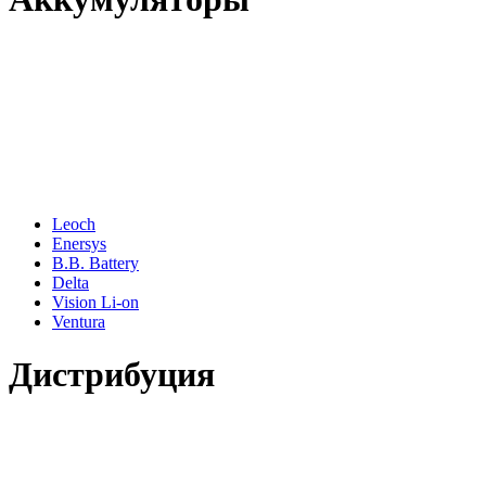
Leoch
Enersys
B.B. Battery
Delta
Vision Li-on
Ventura
Дистрибуция