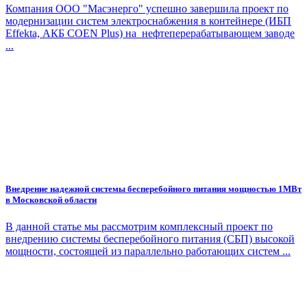
Компания ООО "Масэнерго" успешно завершила проект по
модернизации систем электроснабжения в контейнере (ИБП
Effekta, АКБ COEN Plus) на нефтеперерабатывающем заводе
...
Внедрение надежной системы бесперебойного питания мощностью 1МВт
в Московской области
В данной статье мы рассмотрим комплексный проект по
внедрению системы бесперебойного питания (СБП) высокой
мощности, состоящей из параллельно работающих систем ...