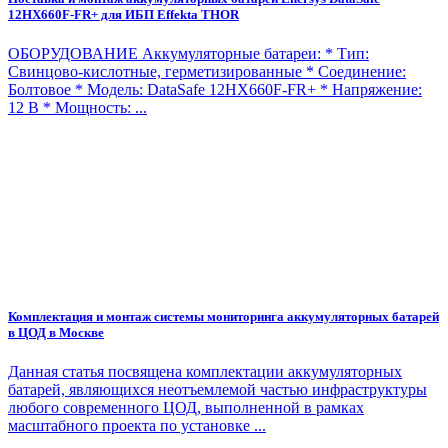
12HX660F-FR+ для ИБП Effekta THOR
ОБОРУДОВАНИЕ Аккумуляторные батареи: * Тип:
Свинцово-кислотные, герметизированные * Соединение:
Болтовое * Модель: DataSafe 12HX660F-FR+ * Напряжение:
12 В * Мощность: ...
Комплектация и монтаж системы мониторинга аккумуляторных батарей
в ЦОД в Москве
Данная статья посвящена комплектации аккумуляторных
батарей, являющихся неотъемлемой частью инфраструктуры
любого современного ЦОД, выполненной в рамках
масштабного проекта по установке ...