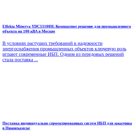
Effekta Minerva YDC33100H: Компактное решение для промышленного
объекта на 100 кВА в Москве
В условиях растущих требований к надежности
энергоснабжения промышленных объектов ключевую роль
играют современные ИБП. Одним из передовых решений
стала поставка ...
Поставка индивидуально спроектированных систем ИБП для заказчика
в Нижнекамске