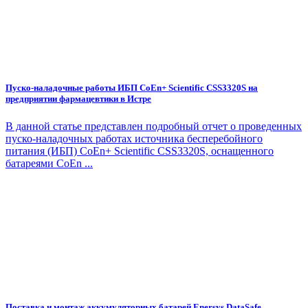
Пуско-наладочные работы ИБП CoEn+ Scientific CSS3320S на
предприятии фармацевтики в Истре
В данной статье представлен подробный отчет о проведенных
пуско-наладочных работах источника бесперебойного
питания (ИБП) CoEn+ Scientific CSS3320S, оснащенного
батареями CoEn ...
Поставка и монтаж аккумуляторных батарей Enersys DataSafe